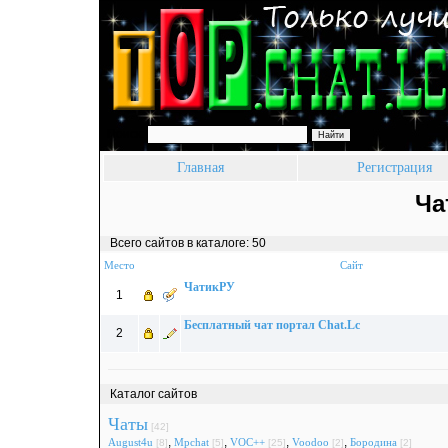
Поиск:
Главная
Регистрация
Ча
Всего сайтов в каталоге: 50
Место
Сайт
ЧатикРУ
1
Бесплатный чат портал Chat.Lc
2
Каталог сайтов
Чаты
[42]
,
,
,
,
August4u
Mpchat
VOC++
Voodoo
Бородина
[8]
[5]
[25]
[2]
[2]