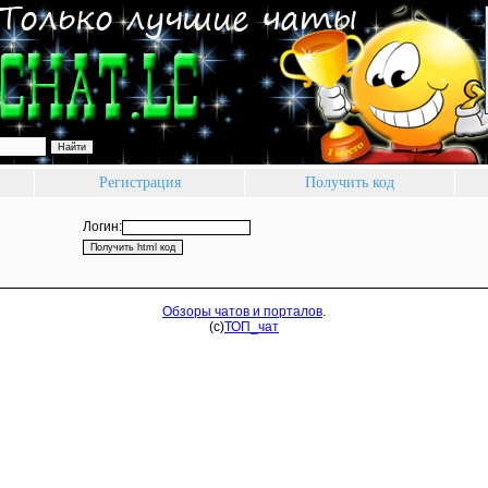
Регистрация
Получить код
Логин:
Обзоры чатов и порталов
.
(c)
ТОП_
чат