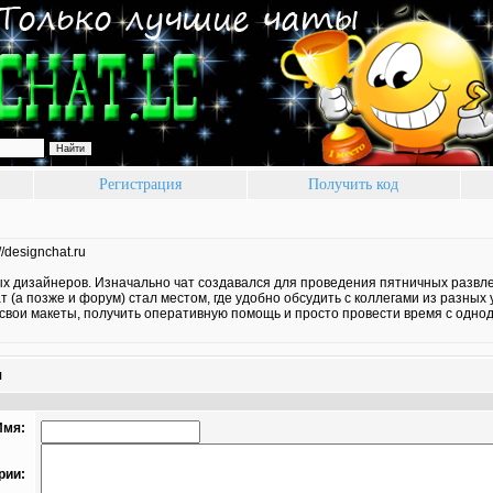
Регистрация
Получить код
://designchat.ru
х дизайнеров. Изначально чат создавался для проведения пятничных развле
т (а позже и форум) стал местом, где удобно обсудить с коллегами из разных 
) свои макеты, получить оперативную помощь и просто провести время с одн
я
Имя:
рии: