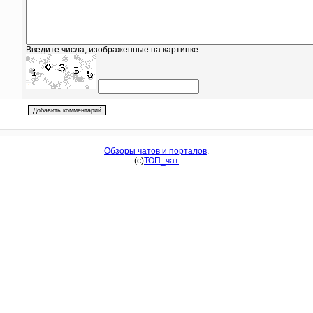
Введите числа, изображенные на картинке:
Обзоры чатов и порталов
.
(c)
ТОП_
чат