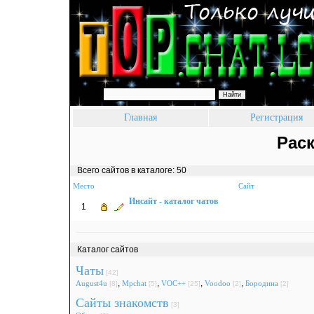
Поиск:
Главная
Регистрация
Раск
Всего сайтов в каталоге: 50
Место
Сайт
Инсайт - каталог чатов
1
Каталог сайтов
Чаты
[42]
,
,
,
,
August4u
Mpchat
VOC++
Voodoo
Бородина
[8]
[5]
[25]
[2]
[2]
Сайты знакомств
[3]