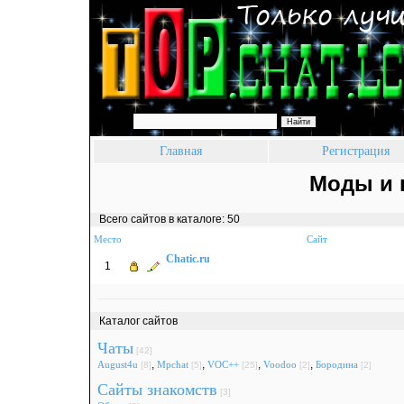
Поиск:
Главная
Регистрация
Моды и 
Всего сайтов в каталоге: 50
Место
Сайт
Chatic.ru
1
Каталог сайтов
Чаты
[42]
,
,
,
,
August4u
Mpchat
VOC++
Voodoo
Бородина
[8]
[5]
[25]
[2]
[2]
Сайты знакомств
[3]