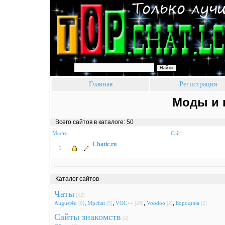
Поиск:
Главная
Регистрация
Моды и 
Всего сайтов в каталоге: 50
Место
Сайт
Chatic.ru
1
Каталог сайтов
Чаты
[42]
,
,
,
,
August4u
Mpchat
VOC++
Voodoo
Бородина
[8]
[5]
[25]
[2]
[2]
Сайты знакомств
[3]