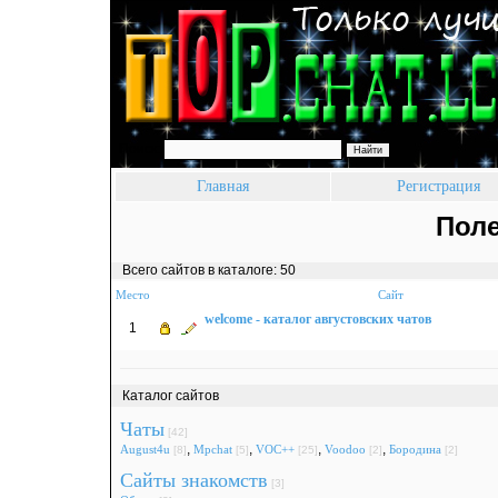
Поиск:
Главная
Регистрация
Пол
Всего сайтов в каталоге: 50
Место
Сайт
welcome - каталог августовских чатов
1
Каталог сайтов
Чаты
[42]
,
,
,
,
August4u
Mpchat
VOC++
Voodoo
Бородина
[8]
[5]
[25]
[2]
[2]
Сайты знакомств
[3]