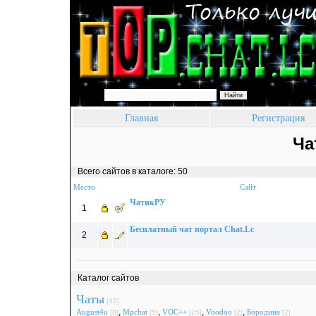
Поиск:
Главная
Регистрация
Ча
Всего сайтов в каталоге: 50
Место
Сайт
ЧатикРУ
1
Бесплатный чат портал Chat.Lc
2
Каталог сайтов
Чаты
[42]
,
,
,
,
August4u
Mpchat
VOC++
Voodoo
Бородина
[8]
[5]
[25]
[2]
[2]